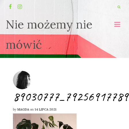
Nie możemy nie
mówić
89030777_79256917789
by
MAGDA
on
14 LIPCA 2021