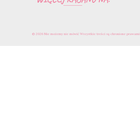
© 2026 Nie możemy nie mówić Wszystkie treści są chronione prawami 