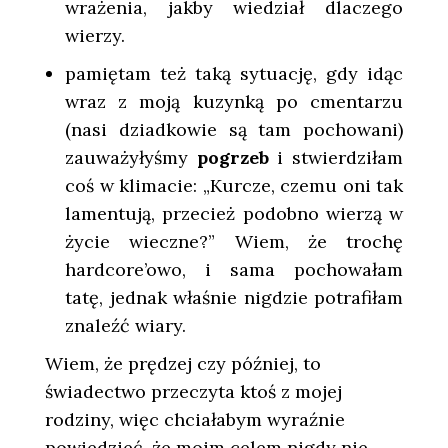
wrażenia, jakby wiedział dlaczego
wierzy.
pamiętam też taką sytuację, gdy idąc
wraz z moją kuzynką po cmentarzu
(nasi dziadkowie są tam pochowani)
zauważyłyśmy
pogrzeb
i stwierdziłam
coś w klimacie: „Kurcze, czemu oni tak
lamentują, przecież podobno wierzą w
życie wieczne?” Wiem, że trochę
hardcore’owo, i sama pochowałam
tatę, jednak właśnie nigdzie potrafiłam
znaleźć wiary.
Wiem, że prędzej czy później, to
świadectwo przeczyta ktoś z mojej
rodziny, więc chciałabym wyraźnie
powiedzieć, że moim celem nigdy nie