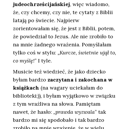
judeochrześcijańskiej
, więc wiadomo,
że, czy chcemy, czy nie, te cytaty z Biblii
latają po świecie. Najpierw
zorientowałam się, że jest z Biblii, potem,
że powiedział to Jezus. Ale nie zrobiło to
na mnie żadnego wrażenia. Pomyślałam
tylko coś w stylu:
„Kurcze, świetnie ujął to,
co myślę!
” I tyle.
Musicie też wiedzieć, że jako dziecko
byłam bardzo
zaczytana i zakochana w
książkach
(na wagary uciekałam do
biblioteki;)), i byłam wyjątkowo w związku
z tym wrażliwa na słowa. Pamiętam
nawet, że hasło: „
prawda wyzwala
” tak
bardzo mi się spodobało i tak bardzo
zrobiło na mnie wrażenie, że w wielu