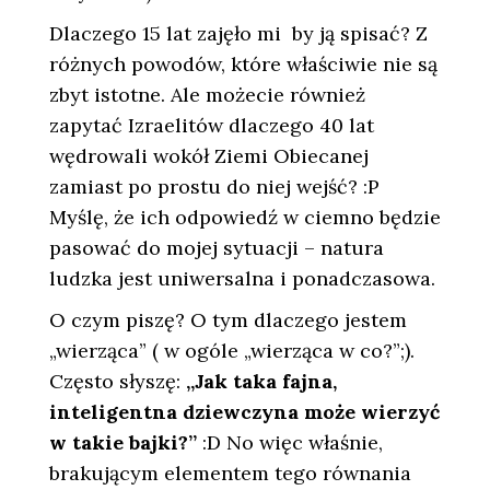
Dlaczego 15 lat zajęło mi by ją spisać? Z
różnych powodów, które właściwie nie są
zbyt istotne. Ale możecie również
zapytać Izraelitów dlaczego 40 lat
wędrowali wokół Ziemi Obiecanej
zamiast po prostu do niej wejść? :P
Myślę, że ich odpowiedź w ciemno będzie
pasować do mojej sytuacji – natura
ludzka jest uniwersalna i ponadczasowa.
O czym piszę? O tym dlaczego jestem
„wierząca” ( w ogóle „wierząca w co?”;).
Często słyszę:
„Jak taka fajna,
inteligentna dziewczyna może wierzyć
w takie bajki?”
:D No więc właśnie,
brakującym elementem tego równania