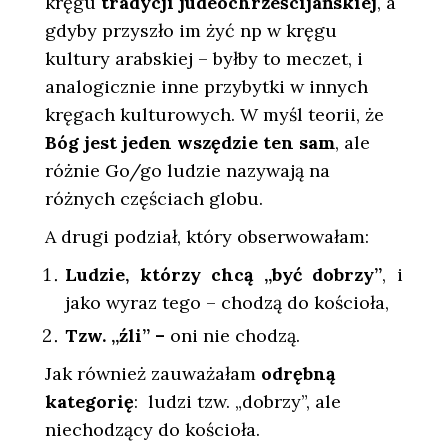
kręgu
tradycji judeochrześcijańskiej
, a
gdyby przyszło im żyć np w kręgu
kultury arabskiej – byłby to meczet, i
analogicznie inne przybytki w innych
kręgach kulturowych. W myśl teorii, że
Bóg jest jeden wszędzie ten sam
, ale
różnie Go/go ludzie nazywają na
różnych częściach globu.
A drugi podział, który obserwowałam:
Ludzie, którzy chcą „być dobrzy”
, i
jako wyraz tego – chodzą do kościoła,
Tzw. „źli” –
oni nie chodzą.
Jak również zauważałam
odrębną
kategorię
: ludzi tzw. „dobrzy”, ale
niechodzący do kościoła.