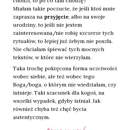
chodzi, to po co tam chodzę?
Miałam takie poczucie, że jeśli ktoś mnie
zaprasza na
przyjęcie
, albo na swoje
urodziny, to jeśli nie jestem
zainteresowana/nie robię szczerze tych
rytuałów, to lepiej już żebym nie poszła.
Nie chciałam śpiewać tych mocnych
tekstów, w które nie wierzyłam.
Taka trochę pokręcona forma uczciwości
wobec siebie, ale też wobec tego
Boga/boga, o którym nie wiedziałam, czy
istnieje. Taki szacunek dla kogoś, na
wszelki wypadek, gdyby istniał. Jak
również chyba też chęć bycia
autentycznym.
teraz uwaga!