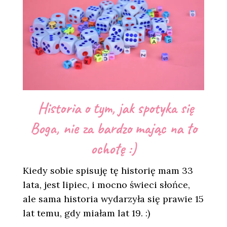
Historia o tym, jak spotyka się
Boga, nie za bardzo mając na to
ochotę :)
Kiedy sobie spisuję tę historię mam 33
lata, jest lipiec, i mocno świeci słońce,
ale sama historia wydarzyła się prawie 15
lat temu, gdy miałam lat 19. :)